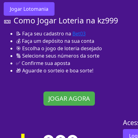
Jogar Lotomania
🎫 Como Jogar Loteria na kz999
📝 Faça seu cadastro na
Bet03
💰 Faça um depósito na sua conta
🎯 Escolha o jogo de loteria desejado
🔢 Selecione seus números da sorte
✅ Confirme sua aposta
🎁 Aguarde o sorteio e boa sorte!
JOGAR AGORA
Aces
Log