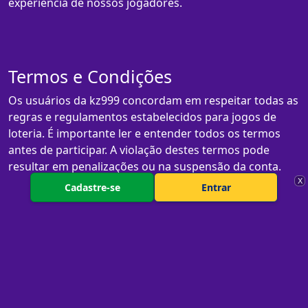
experiência de nossos jogadores.
Termos e Condições
Os usuários da kz999 concordam em respeitar todas as
regras e regulamentos estabelecidos para jogos de
loteria. É importante ler e entender todos os termos
antes de participar. A violação destes termos pode
resultar em penalizações ou na suspensão da conta.
X
Cadastre-se
Entrar