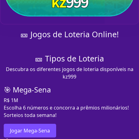
🎫 Jogos de Loteria Online!
🎫 Tipos de Loteria
Descubra os diferentes jogos de loteria disponíveis na
kz999
🎯 Mega-Sena
R$ 1M
Escolha 6 números e concorra a prêmios milionários!
Sorteios toda semana!
Jogar Mega-Sena