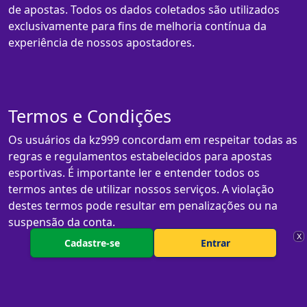
de apostas. Todos os dados coletados são utilizados
exclusivamente para fins de melhoria contínua da
experiência de nossos apostadores.
Termos e Condições
Os usuários da kz999 concordam em respeitar todas as
regras e regulamentos estabelecidos para apostas
esportivas. É importante ler e entender todos os
termos antes de utilizar nossos serviços. A violação
destes termos pode resultar em penalizações ou na
suspensão da conta.
X
Cadastre-se
Entrar