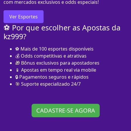
com mercados exclusivos e odds especiais!
Ver Esportes
⚽ Por que escolher as Apostas da
kz999?
⚽ Mais de 100 esportes disponíveis
💰 Odds competitivas e atrativas
🎁 Bônus exclusivos para apostadores
📱 Apostas em tempo real via mobile
🔒 Pagamentos seguros e rápidos
🎯 Suporte especializado 24/7
CADASTRE-SE AGORA