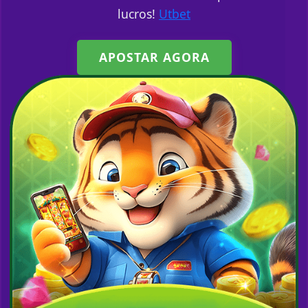
lucros!
Utbet
APOSTAR AGORA