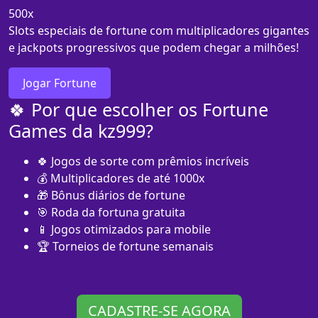
500x
Slots especiais de fortune com multiplicadores gigantes
e jackpots progressivos que podem chegar a milhões!
Jogar Fortune
🍀 Por que escolher os Fortune
Games da kz999?
🍀 Jogos de sorte com prêmios incríveis
💰 Multiplicadores de até 1000x
🎁 Bônus diários de fortune
🎯 Roda da fortuna gratuita
📱 Jogos otimizados para mobile
🏆 Torneios de fortune semanais
CADASTRE-SE AGORA