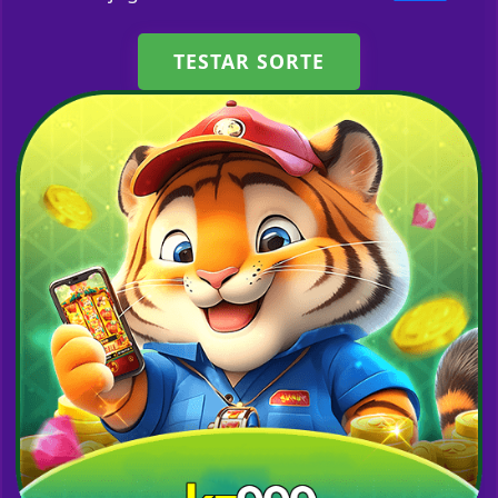
TESTAR SORTE