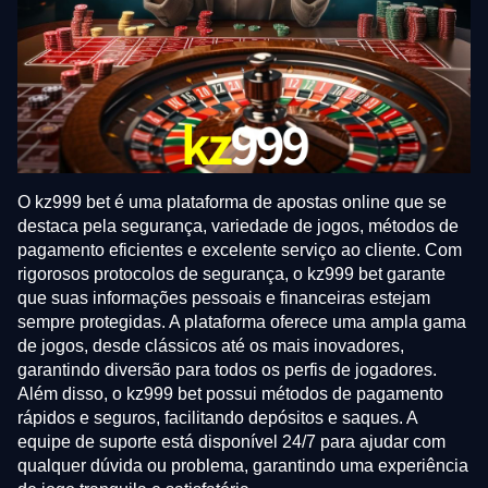
O kz999 bet é uma plataforma de apostas online que se
destaca pela segurança, variedade de jogos, métodos de
pagamento eficientes e excelente serviço ao cliente. Com
rigorosos protocolos de segurança, o kz999 bet garante
que suas informações pessoais e financeiras estejam
sempre protegidas. A plataforma oferece uma ampla gama
de jogos, desde clássicos até os mais inovadores,
garantindo diversão para todos os perfis de jogadores.
Além disso, o kz999 bet possui métodos de pagamento
rápidos e seguros, facilitando depósitos e saques. A
equipe de suporte está disponível 24/7 para ajudar com
qualquer dúvida ou problema, garantindo uma experiência