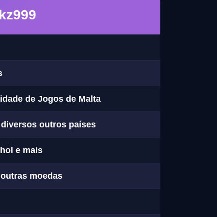
 kz999
s
idade de Jogos de Malta
 diversos outros países
hol e mais
s outras moedas