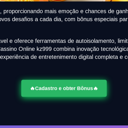
s, proporcionando mais emoção e chances de ganh
vos desafios a cada dia, com bônus especiais pa
vel e oferece ferramentas de autoisolamento, limit
assino Online kz999 combina inovação tecnológic
periência de entretenimento digital completa e co
🔥Cadastro e obter Bônus🔥