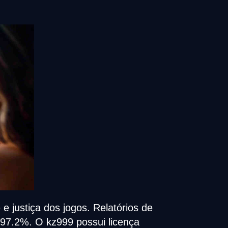
e justiça dos jogos. Relatórios de
97.2%. O kz999 possui licença