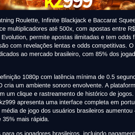
ning Roulette, Infinite Blackjack e Baccarat Sque
ce multiplicadores até 500x, com apostas entre R
 Evolution, permite apostas ilimitadas e tem odds
ensão com revelações lentas e odds competitivas. 
dicados ao mercado brasileiro, com 85% dos jogad
efinição 1080p com latência mínima de 0.5 segun
 cria um ambiente sonoro envolvente. A plataforma
 um clique e rastreamento de histórico de jogos.
o kz999 apresenta uma interface completa em port
o média de jogo dos usuários brasileiros aument
é 35% mais rápida.
para os jogadores brasileiros, incluindo pagamento