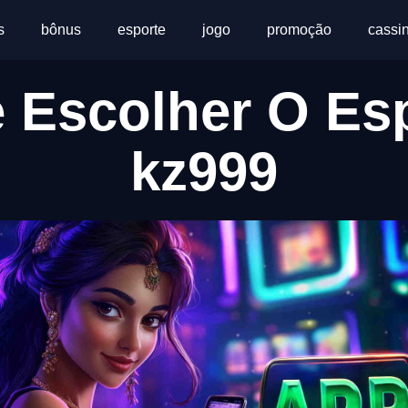
s
bônus
esporte
jogo
promoção
cassi
 Escolher O Es
kz999