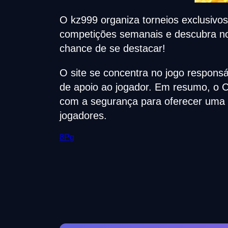
O kz999 organiza torneios exclusivo
competições semanais e descubra no
chance de se destacar!
O site se concentra no jogo responsá
de apoio ao jogador. Em resumo, o C
com a segurança para oferecer uma ex
jogadores.
8Pg