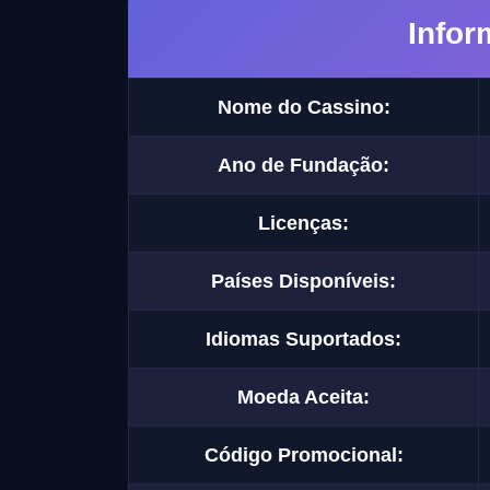
Infor
Nome do Cassino:
Ano de Fundação:
Licenças:
Países Disponíveis:
Idiomas Suportados:
Moeda Aceita:
Código Promocional: