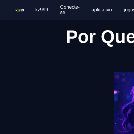
Conecte-
kz999
aplicativo
jogo
se
Por Que