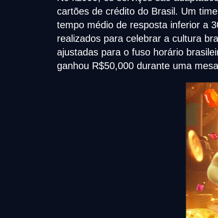
cartões de crédito do Brasil. Um tim
tempo médio de resposta inferior a 
realizados para celebrar a cultura b
ajustadas para o fuso horário brasile
ganhou R$50,000 durante uma mesa t