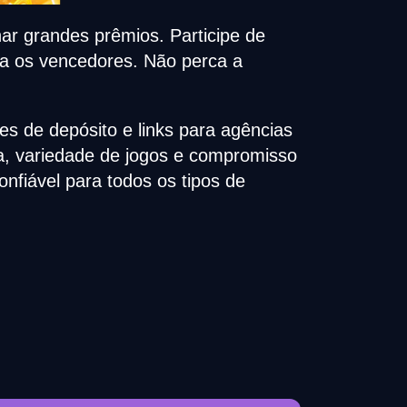
ar grandes prêmios. Participe de
ra os vencedores. Não perca a
es de depósito e links para agências
a, variedade de jogos e compromisso
nfiável para todos os tipos de