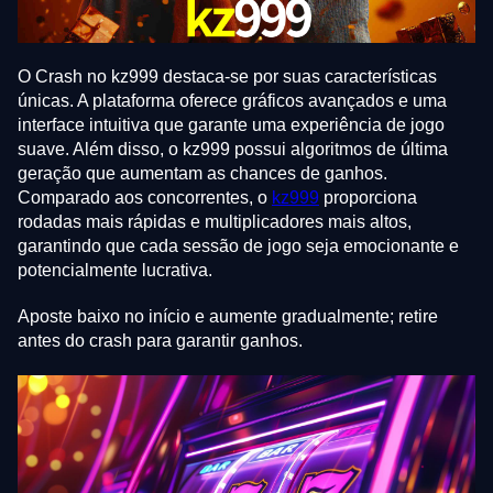
O Crash no kz999 destaca-se por suas características
únicas. A plataforma oferece gráficos avançados e uma
interface intuitiva que garante uma experiência de jogo
suave. Além disso, o kz999 possui algoritmos de última
geração que aumentam as chances de ganhos.
Comparado aos concorrentes, o
kz999
proporciona
rodadas mais rápidas e multiplicadores mais altos,
garantindo que cada sessão de jogo seja emocionante e
potencialmente lucrativa.
Aposte baixo no início e aumente gradualmente; retire
antes do crash para garantir ganhos.