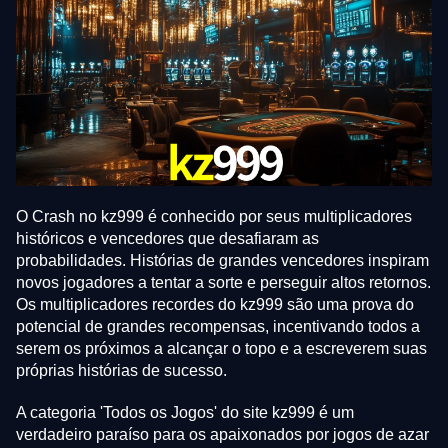
O Crash no kz999 é conhecido por seus multiplicadores
históricos e vencedores que desafiaram as
probabilidades. Histórias de grandes vencedores inspiram
novos jogadores a tentar a sorte e perseguir altos retornos.
Os multiplicadores recordes do kz999 são uma prova do
potencial de grandes recompensas, incentivando todos a
serem os próximos a alcançar o topo e a escreverem suas
próprias histórias de sucesso.
A categoria 'Todos os Jogos' do site kz999 é um
verdadeiro paraíso para os apaixonados por jogos de azar