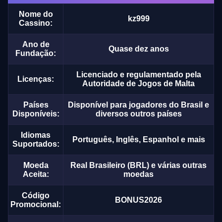
Nome do
kz999
Cassino:
Ano de
Quase dez anos
Fundação:
Licenciado e regulamentado pela
Licenças:
Autoridade de Jogos de Malta
Países
Disponível para jogadores do Brasil e
Disponíveis:
diversos outros países
Idiomas
Português, Inglês, Espanhol e mais
Suportados:
Moeda
Real Brasileiro (BRL) e várias outras
Aceita:
moedas
Código
BONUS2026
Promocional: