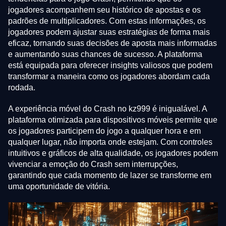
jogadores acompanhem seu histórico de apostas e os
padrões de multiplicadores. Com estas informações, os
jogadores podem ajustar suas estratégias de forma mais
eficaz, tornando suas decisões de aposta mais informadas
e aumentando suas chances de sucesso. A plataforma
está equipada para oferecer insights valiosos que podem
transformar a maneira como os jogadores abordam cada
rodada.
A experiência móvel do Crash no kz999 é inigualável. A
plataforma otimizada para dispositivos móveis permite que
os jogadores participem do jogo a qualquer hora e em
qualquer lugar, não importa onde estejam. Com controles
intuitivos e gráficos de alta qualidade, os jogadores podem
vivenciar a emoção do Crash sem interrupções,
garantindo que cada momento de lazer se transforme em
uma oportunidade de vitória.