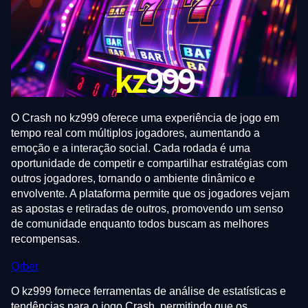
O Crash no kz999 oferece uma experiência de jogo em
tempo real com múltiplos jogadores, aumentando a
emoção e a interação social. Cada rodada é uma
oportunidade de competir e compartilhar estratégias com
outros jogadores, tornando o ambiente dinâmico e
envolvente. A plataforma permite que os jogadores vejam
as apostas e retiradas de outros, promovendo um senso
de comunidade enquanto todos buscam as melhores
recompensas.
Qrbet
O kz999 fornece ferramentas de análise de estatísticas e
tendências para o jogo Crash, permitindo que os