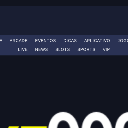
E
ARCADE
EVENTOS
DICAS
APLICATIVO
JOG
LIVE
NEWS
SLOTS
SPORTS
VIP