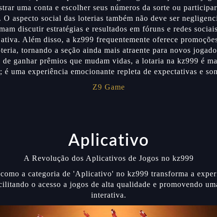
trar uma conta e escolher seus números da sorte ou participar
 O aspecto social das loterias também não deve ser negligenc
mam discutir estratégias e resultados em fóruns e redes sociai
ativa. Além disso, a kz999 frequentemente oferece promoçõe
oteria, tornando a seção ainda mais atraente para novos jogad
e de ganhar prêmios que mudam vidas, a lotaria na kz999 é m
; é uma experiência emocionante repleta de expectativas e so
Z9 Game
Aplicativo
A Revolução dos Aplicativos de Jogos no kz999
como a categoria de 'Aplicativo' no kz999 transforma a exper
acilitando o acesso a jogos de alta qualidade e promovendo u
interativa.