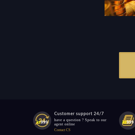
Customer support 24/7
have a question ? Speak to our
agent online
Contact CS