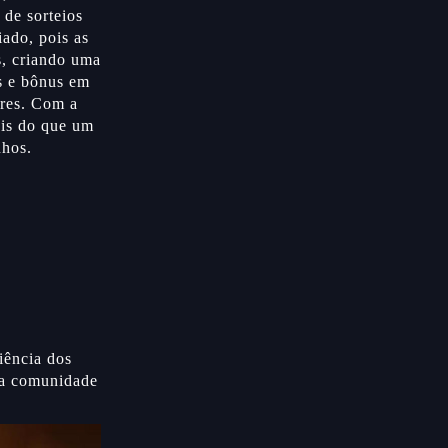
 de sorteios
iado, pois as
s, criando uma
s e bônus em
ores. Com a
ais do que um
nhos.
iência dos
ma comunidade