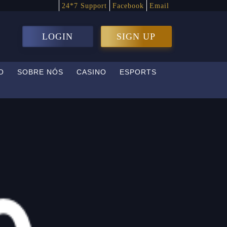
24*7 Support
Facebook
Email
LOGIN
SIGN UP
O
SOBRE NÓS
CASINO
ESPORTS