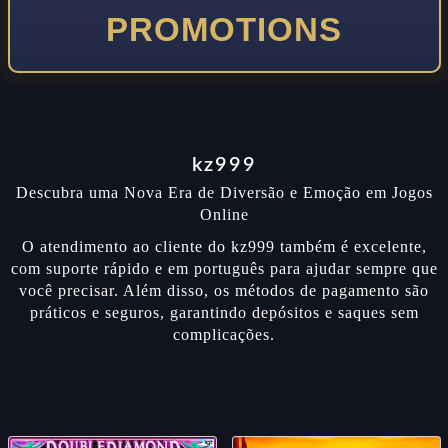
PROMOTIONS
kz999
Descubra uma Nova Era de Diversão e Emoção em Jogos
Online
O atendimento ao cliente do kz999 também é excelente,
com suporte rápido e em português para ajudar sempre que
você precisar. Além disso, os métodos de pagamento são
práticos e seguros, garantindo depósitos e saques sem
complicações.