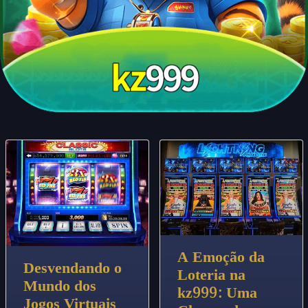
A Emoção da
Desvendando o
Loteria na
Mundo dos
kz999: Uma
Jogos Virtuais