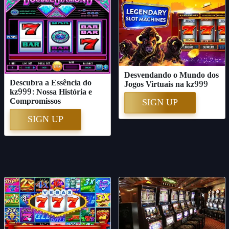
Desvendando o Mundo dos
Descubra a Essência do
Jogos Virtuais na kz999
kz999: Nossa História e
SIGN UP
Compromissos
SIGN UP